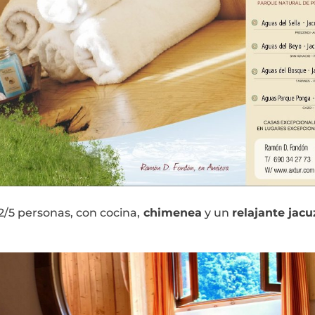
2/5 personas, con cocina,
chimenea
y un
relajante jacu