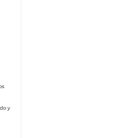
os
do y