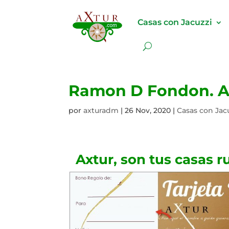
Casas con Jacuzzi
Ramon D Fondon. Ax
por
axturadm
|
26 Nov, 2020
|
Casas con Jac
Axtur
, son
tus casas r