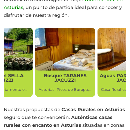
Asturias
, un punto de partida ideal para conocer y
disfrutar de nuestra región.
e TARANES
Aguas PARQUE Ponga
Asturias
ACUZZI
JACUZZI
Asturias, Picos de Europa, Cangas de Onís.
Casa Rural con JACUZZI AGUAS DEL PARQUE DE PONGA Asturias, PICOS DE EUROPA
Nuestras propuestas de
Casas Rurales en Asturias
seguro que te convencerán.
Auténticas c
asas
rurales con encanto en Asturias
situadas en zonas