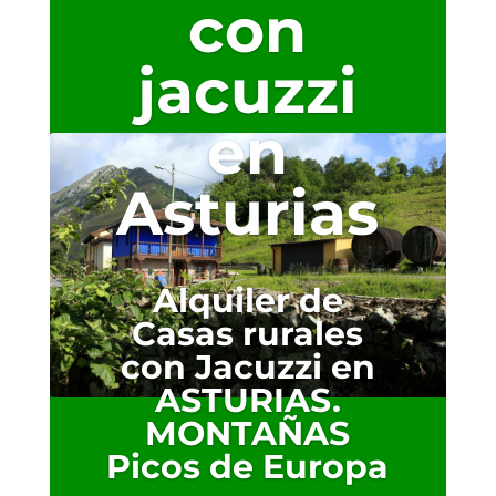
con
jacuzzi
en
Asturias
Alquiler de
Casas rurales
con Jacuzzi en
ASTURIAS.
MONTAÑAS
Picos de Europa