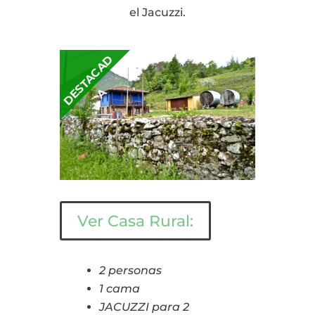
el Jacuzzi.
D
S
T
A
C
A
D
E
A
Ver Casa Rural:
2 personas
1 cama
JACUZZI para 2